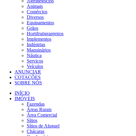
Agronegócios
Animais
Comércios
Diversos
Equipamentos
Grãos
Hortifrutigranjeiros
Implementos
Indústrias
Maquinários
Náutica
Serviços
Veículos
ANUNCIAR
COTAÇÕES
SOBRE NÓS
INÍCIO
IMÓVEIS
Fazendas
Áreas Rurais
Área Comercial
Sítios
Sítios de Aluguel
Chácaras