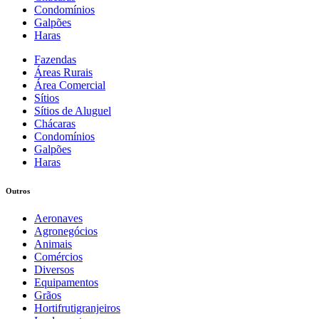
Condomínios
Galpões
Haras
Fazendas
Áreas Rurais
Área Comercial
Sítios
Sítios de Aluguel
Chácaras
Condomínios
Galpões
Haras
Outros
Aeronaves
Agronegócios
Animais
Comércios
Diversos
Equipamentos
Grãos
Hortifrutigranjeiros