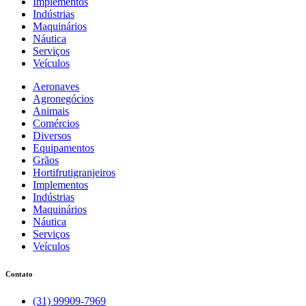
Implementos
Indústrias
Maquinários
Náutica
Serviços
Veículos
Aeronaves
Agronegócios
Animais
Comércios
Diversos
Equipamentos
Grãos
Hortifrutigranjeiros
Implementos
Indústrias
Maquinários
Náutica
Serviços
Veículos
Contato
(31) 99909-7969