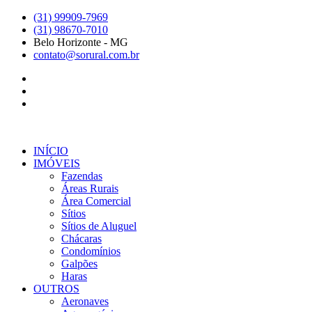
Ir
(31) 99909-7969
para
(31) 98670-7010
o
Belo Horizonte - MG
conteúdo
contato@sorural.com.br
INÍCIO
IMÓVEIS
Fazendas
Áreas Rurais
Área Comercial
Sítios
Sítios de Aluguel
Chácaras
Condomínios
Galpões
Haras
OUTROS
Aeronaves