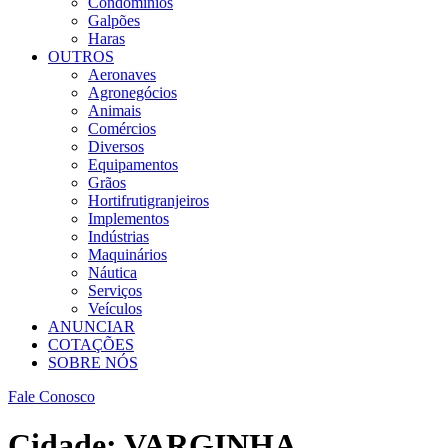
Condomínios
Galpões
Haras
OUTROS
Aeronaves
Agronegócios
Animais
Comércios
Diversos
Equipamentos
Grãos
Hortifrutigranjeiros
Implementos
Indústrias
Maquinários
Náutica
Serviços
Veículos
ANUNCIAR
COTAÇÕES
SOBRE NÓS
Fale Conosco
Cidade:
VARGINHA