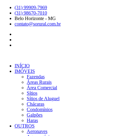
Ir
(31) 99909-7969
para
(31) 98670-7010
o
Belo Horizonte - MG
conteúdo
contato@sorural.com.br
INÍCIO
IMÓVEIS
Fazendas
Áreas Rurais
Área Comercial
Sítios
Sítios de Aluguel
Chácaras
Condomínios
Galpões
Haras
OUTROS
Aeronaves