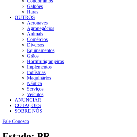
Condomínios
Galpões
Haras
OUTROS
Aeronaves
Agronegócios
Animais
Comércios
Diversos
Equipamentos
Grãos
Hortifrutigranjeiros
Implementos
Indústrias
Maquinários
Náutica
Serviços
Veículos
ANUNCIAR
COTAÇÕES
SOBRE NÓS
Fale Conosco
Estado:
PR