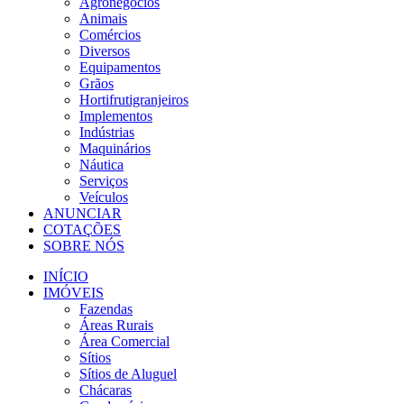
Agronegócios
Animais
Comércios
Diversos
Equipamentos
Grãos
Hortifrutigranjeiros
Implementos
Indústrias
Maquinários
Náutica
Serviços
Veículos
ANUNCIAR
COTAÇÕES
SOBRE NÓS
INÍCIO
IMÓVEIS
Fazendas
Áreas Rurais
Área Comercial
Sítios
Sítios de Aluguel
Chácaras