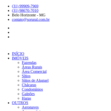
Ir
(31) 99909-7969
para
(31) 98670-7010
o
Belo Horizonte - MG
conteúdo
contato@sorural.com.br
INÍCIO
IMÓVEIS
Fazendas
Áreas Rurais
Área Comercial
Sítios
Sítios de Aluguel
Chácaras
Condomínios
Galpões
Haras
OUTROS
Aeronaves