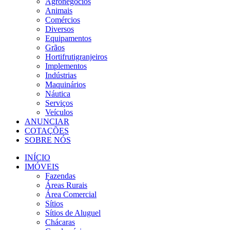
Agronegócios
Animais
Comércios
Diversos
Equipamentos
Grãos
Hortifrutigranjeiros
Implementos
Indústrias
Maquinários
Náutica
Serviços
Veículos
ANUNCIAR
COTAÇÕES
SOBRE NÓS
INÍCIO
IMÓVEIS
Fazendas
Áreas Rurais
Área Comercial
Sítios
Sítios de Aluguel
Chácaras