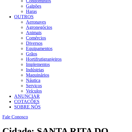
Condomínios
Galpões
Haras
OUTROS
Aeronaves
Agronegócios
Animais
Comércios
Diversos
Equipamentos
Grãos
Hortifrutigranjeiros
Implementos
Indústrias
Maquinários
Náutica
Serviços
Veículos
ANUNCIAR
COTAÇÕES
SOBRE NÓS
Fale Conosco
Cidade:
SANTA RITA DO