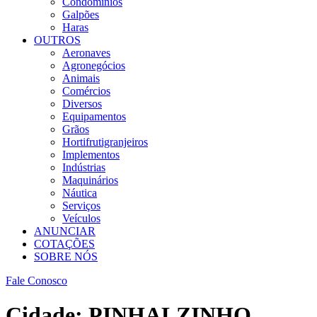
Condomínios
Galpões
Haras
OUTROS
Aeronaves
Agronegócios
Animais
Comércios
Diversos
Equipamentos
Grãos
Hortifrutigranjeiros
Implementos
Indústrias
Maquinários
Náutica
Serviços
Veículos
ANUNCIAR
COTAÇÕES
SOBRE NÓS
Fale Conosco
Cidade:
PINHALZINHO