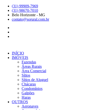
Ir
(31) 99909-7969
para
(31) 98670-7010
o
Belo Horizonte - MG
conteúdo
contato@sorural.com.br
INÍCIO
IMÓVEIS
Fazendas
Áreas Rurais
Área Comercial
Sítios
Sítios de Aluguel
Chácaras
Condomínios
Galpões
Haras
OUTROS
Aeronaves