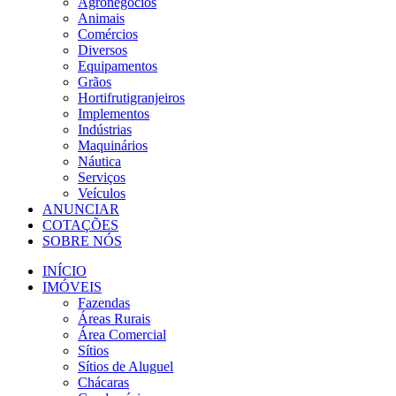
Agronegócios
Animais
Comércios
Diversos
Equipamentos
Grãos
Hortifrutigranjeiros
Implementos
Indústrias
Maquinários
Náutica
Serviços
Veículos
ANUNCIAR
COTAÇÕES
SOBRE NÓS
INÍCIO
IMÓVEIS
Fazendas
Áreas Rurais
Área Comercial
Sítios
Sítios de Aluguel
Chácaras