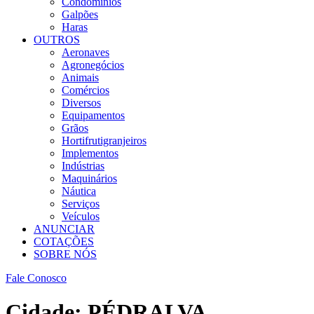
Condomínios
Galpões
Haras
OUTROS
Aeronaves
Agronegócios
Animais
Comércios
Diversos
Equipamentos
Grãos
Hortifrutigranjeiros
Implementos
Indústrias
Maquinários
Náutica
Serviços
Veículos
ANUNCIAR
COTAÇÕES
SOBRE NÓS
Fale Conosco
Cidade:
PÉDRALVA