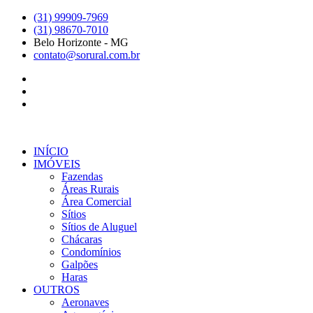
Ir
(31) 99909-7969
para
(31) 98670-7010
o
Belo Horizonte - MG
conteúdo
contato@sorural.com.br
INÍCIO
IMÓVEIS
Fazendas
Áreas Rurais
Área Comercial
Sítios
Sítios de Aluguel
Chácaras
Condomínios
Galpões
Haras
OUTROS
Aeronaves