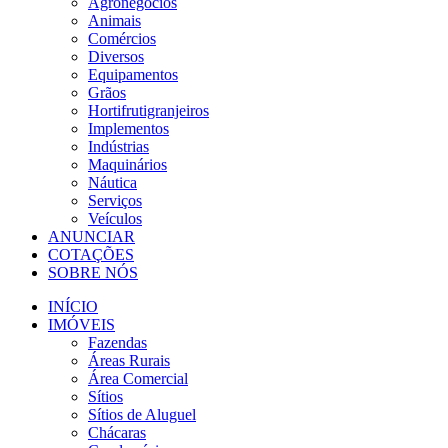
Agronegócios
Animais
Comércios
Diversos
Equipamentos
Grãos
Hortifrutigranjeiros
Implementos
Indústrias
Maquinários
Náutica
Serviços
Veículos
ANUNCIAR
COTAÇÕES
SOBRE NÓS
INÍCIO
IMÓVEIS
Fazendas
Áreas Rurais
Área Comercial
Sítios
Sítios de Aluguel
Chácaras