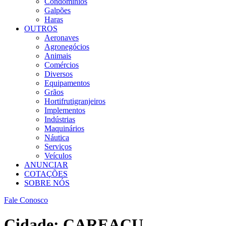
Condomínios
Galpões
Haras
OUTROS
Aeronaves
Agronegócios
Animais
Comércios
Diversos
Equipamentos
Grãos
Hortifrutigranjeiros
Implementos
Indústrias
Maquinários
Náutica
Serviços
Veículos
ANUNCIAR
COTAÇÕES
SOBRE NÓS
Fale Conosco
Cidade:
CAREAÇU