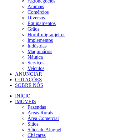
Agronegócios
Animais
Comércios
Diversos
Equipamentos
Grãos
Hortifrutigranjeiros
Implementos
Indústrias
Maquinários
Náutica
Serviços
Veículos
ANUNCIAR
COTAÇÕES
SOBRE NÓS
INÍCIO
IMÓVEIS
Fazendas
Áreas Rurais
Área Comercial
Sítios
Sítios de Aluguel
Chácaras