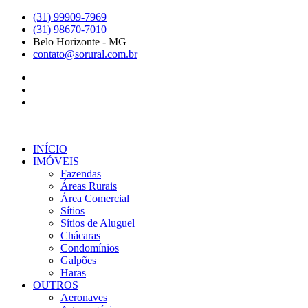
Ir
(31) 99909-7969
para
(31) 98670-7010
o
Belo Horizonte - MG
conteúdo
contato@sorural.com.br
INÍCIO
IMÓVEIS
Fazendas
Áreas Rurais
Área Comercial
Sítios
Sítios de Aluguel
Chácaras
Condomínios
Galpões
Haras
OUTROS
Aeronaves