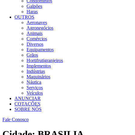
Condomínios
Galpões
Haras
OUTROS
Aeronaves
Agronegócios
Animais
Comércios
Diversos
Equipamentos
Grãos
Hortifrutigranjeiros
Implementos
Indústrias
Maquinários
Náutica
Serviços
Veículos
ANUNCIAR
COTAÇÕES
SOBRE NÓS
Fale Conosco
Cidade:
BRASILIA