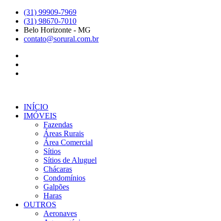
Ir
(31) 99909-7969
para
(31) 98670-7010
o
Belo Horizonte - MG
conteúdo
contato@sorural.com.br
INÍCIO
IMÓVEIS
Fazendas
Áreas Rurais
Área Comercial
Sítios
Sítios de Aluguel
Chácaras
Condomínios
Galpões
Haras
OUTROS
Aeronaves