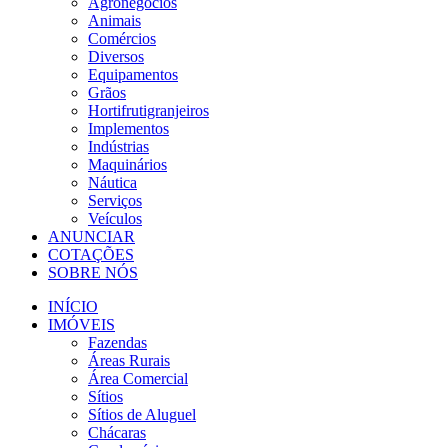
Agronegócios
Animais
Comércios
Diversos
Equipamentos
Grãos
Hortifrutigranjeiros
Implementos
Indústrias
Maquinários
Náutica
Serviços
Veículos
ANUNCIAR
COTAÇÕES
SOBRE NÓS
INÍCIO
IMÓVEIS
Fazendas
Áreas Rurais
Área Comercial
Sítios
Sítios de Aluguel
Chácaras