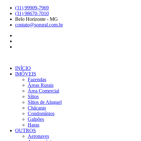
Ir
(31) 99909-7969
para
(31) 98670-7010
o
Belo Horizonte - MG
conteúdo
contato@sorural.com.br
INÍCIO
IMÓVEIS
Fazendas
Áreas Rurais
Área Comercial
Sítios
Sítios de Aluguel
Chácaras
Condomínios
Galpões
Haras
OUTROS
Aeronaves