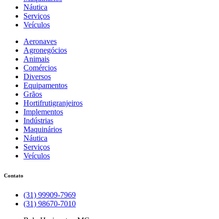
Náutica
Serviços
Veículos
Aeronaves
Agronegócios
Animais
Comércios
Diversos
Equipamentos
Grãos
Hortifrutigranjeiros
Implementos
Indústrias
Maquinários
Náutica
Serviços
Veículos
Contato
(31) 99909-7969
(31) 98670-7010