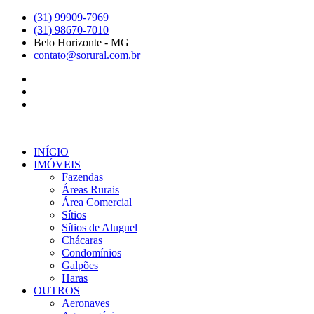
Ir
(31) 99909-7969
para
(31) 98670-7010
o
Belo Horizonte - MG
conteúdo
contato@sorural.com.br
INÍCIO
IMÓVEIS
Fazendas
Áreas Rurais
Área Comercial
Sítios
Sítios de Aluguel
Chácaras
Condomínios
Galpões
Haras
OUTROS
Aeronaves