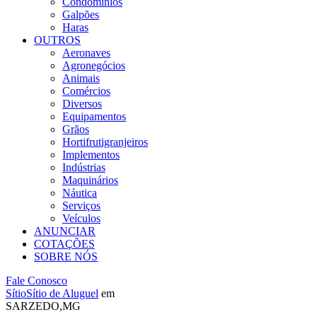
Condomínios
Galpões
Haras
OUTROS
Aeronaves
Agronegócios
Animais
Comércios
Diversos
Equipamentos
Grãos
Hortifrutigranjeiros
Implementos
Indústrias
Maquinários
Náutica
Serviços
Veículos
ANUNCIAR
COTAÇÕES
SOBRE NÓS
Fale Conosco
Sítio
Sítio de Aluguel
em
SARZEDO,MG