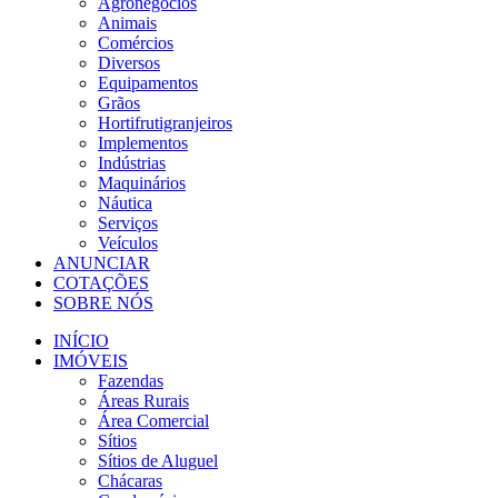
Agronegócios
Animais
Comércios
Diversos
Equipamentos
Grãos
Hortifrutigranjeiros
Implementos
Indústrias
Maquinários
Náutica
Serviços
Veículos
ANUNCIAR
COTAÇÕES
SOBRE NÓS
INÍCIO
IMÓVEIS
Fazendas
Áreas Rurais
Área Comercial
Sítios
Sítios de Aluguel
Chácaras