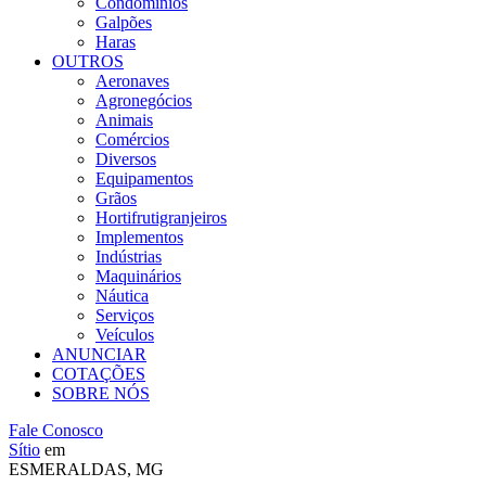
Condomínios
Galpões
Haras
OUTROS
Aeronaves
Agronegócios
Animais
Comércios
Diversos
Equipamentos
Grãos
Hortifrutigranjeiros
Implementos
Indústrias
Maquinários
Náutica
Serviços
Veículos
ANUNCIAR
COTAÇÕES
SOBRE NÓS
Fale Conosco
Sítio
em
ESMERALDAS, MG