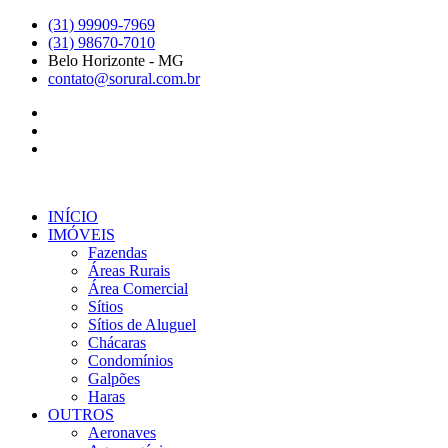
Ir
(31) 99909-7969
para
(31) 98670-7010
o
Belo Horizonte - MG
conteúdo
contato@sorural.com.br
INÍCIO
IMÓVEIS
Fazendas
Áreas Rurais
Área Comercial
Sítios
Sítios de Aluguel
Chácaras
Condomínios
Galpões
Haras
OUTROS
Aeronaves