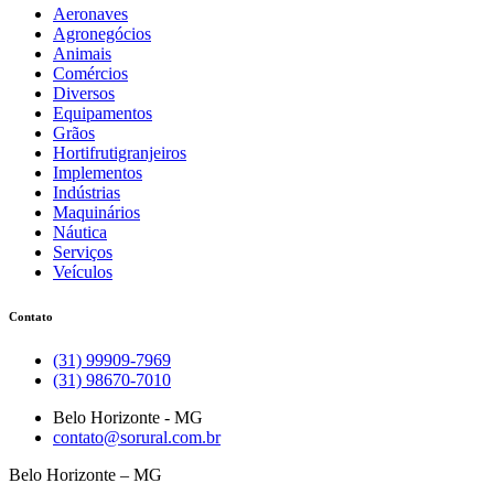
Aeronaves
Agronegócios
Animais
Comércios
Diversos
Equipamentos
Grãos
Hortifrutigranjeiros
Implementos
Indústrias
Maquinários
Náutica
Serviços
Veículos
Contato
(31) 99909-7969
(31) 98670-7010
Belo Horizonte - MG
contato@sorural.com.br
Belo Horizonte – MG