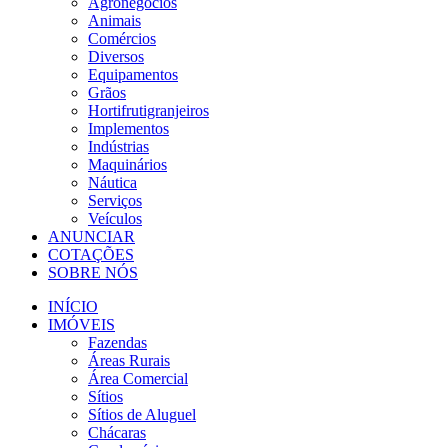
Agronegócios
Animais
Comércios
Diversos
Equipamentos
Grãos
Hortifrutigranjeiros
Implementos
Indústrias
Maquinários
Náutica
Serviços
Veículos
ANUNCIAR
COTAÇÕES
SOBRE NÓS
INÍCIO
IMÓVEIS
Fazendas
Áreas Rurais
Área Comercial
Sítios
Sítios de Aluguel
Chácaras