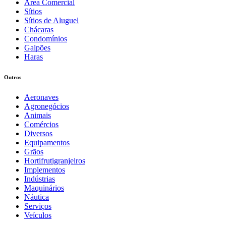
Área Comercial
Sítios
Sítios de Aluguel
Chácaras
Condomínios
Galpões
Haras
Outros
Aeronaves
Agronegócios
Animais
Comércios
Diversos
Equipamentos
Grãos
Hortifrutigranjeiros
Implementos
Indústrias
Maquinários
Náutica
Serviços
Veículos