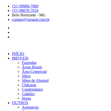
Ir
(31) 99909-7969
para
(31) 98670-7010
o
Belo Horizonte - MG
conteúdo
contato@sorural.com.br
INÍCIO
IMÓVEIS
Fazendas
Áreas Rurais
Área Comercial
Sítios
Sítios de Aluguel
Chácaras
Condomínios
Galpões
Haras
OUTROS
Aeronaves