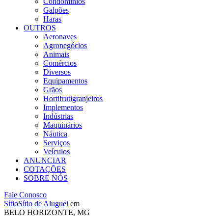
Condomínios
Galpões
Haras
OUTROS
Aeronaves
Agronegócios
Animais
Comércios
Diversos
Equipamentos
Grãos
Hortifrutigranjeiros
Implementos
Indústrias
Maquinários
Náutica
Serviços
Veículos
ANUNCIAR
COTAÇÕES
SOBRE NÓS
Fale Conosco
Sítio
Sítio de Aluguel
em
BELO HORIZONTE, MG