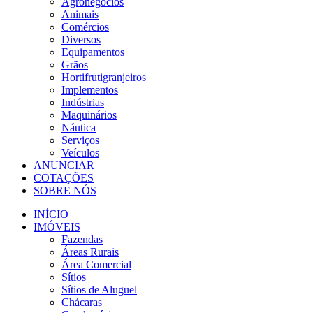
Agronegócios
Animais
Comércios
Diversos
Equipamentos
Grãos
Hortifrutigranjeiros
Implementos
Indústrias
Maquinários
Náutica
Serviços
Veículos
ANUNCIAR
COTAÇÕES
SOBRE NÓS
INÍCIO
IMÓVEIS
Fazendas
Áreas Rurais
Área Comercial
Sítios
Sítios de Aluguel
Chácaras