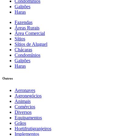
Condomínios
Galpões
Haras
Fazendas
Áreas Rurais
Área Comercial
Sítios
Sítios de Aluguel
Chácaras
Condomínios
Galpões
Haras
Outros
Aeronaves
Agronegócios
Animais
Comércios
Diversos
Equipamentos
Grãos
Hortifrutigranjeiros
Implementos