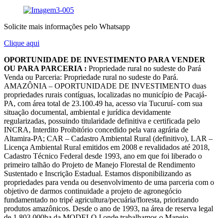
Solicite mais informações pelo Whatsapp
Clique aqui
OPORTUNIDADE DE INVESTIMENTO PARA VENDER
OU PARA PARCERIA :
Propriedade rural no sudeste do Pará
Venda ou Parceria: Propriedade rural no sudeste do Pará.
AMAZÔNIA – OPORTUNIDADE DE INVESTIMENTO duas
propriedades rurais contíguas, localizadas no município de Pacajá-
PA, com área total de 23.100.49 ha, acesso via Tucuruí- com sua
situação documental, ambiental e jurídica devidamente
regularizadas, possuindo titularidade definitiva e certificada pelo
INCRA, Interdito Proibitório concedido pela vara agrária de
Altamira-PA; CAR – Cadastro Ambiental Rural (definitivo), LAR –
Licença Ambiental Rural emitidos em 2008 e revalidados até 2018,
Cadastro Técnico Federal desde 1993, ano em que foi liberado o
primeiro talhão do Projeto de Manejo Florestal de Rendimento
Sustentado e Inscrição Estadual. Estamos disponibilizando as
propriedades para venda ou desenvolvimento de uma parceria com o
objetivo de darmos continuidade a projeto de agronegócio
fundamentado no tripé agricultura/pecuária/floresta, priorizando
produtos amazônicos. Desde o ano de 1993, na área de reserva legal
de 1.803,000ha da MODELO I onde trabalhamos o Manejo