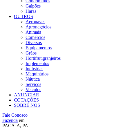
Condomínios
Galpões
Haras
OUTROS
Aeronaves
Agronegócios
Animais
Comércios
Diversos
Equipamentos
Grãos
Hortifrutigranjeiros
Implementos
Indústrias
Maquinários
Náutica
Serviços
Veículos
ANUNCIAR
COTAÇÕES
SOBRE NÓS
Fale Conosco
Fazenda
em
PACAJÁ, PA