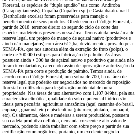
Florestal, as espécies de “dupla aptidão” tais como, Andiroba
(Carapaguianensis), Copaíba (Copaífera sp.) e Castanha-do-brasil
(Bertholletia excelsa) foram preservadas para manejo e
beneficiamento de seus produtos. Obedecendo o Código Florestal, a
partir de 2018, teremos direito ao segundo ciclo de corte das
espécies madeireiras presentes nessa área. Temos ainda nesta área de
reserva legal, um projeto de manejo de açaizal nativo (produtivos e
ainda não manejados) com área 612,ha, devidamente aprovado pela
SEMA-PA, que nos autoriza além da extração do fruto (polpa), o
corte de 300.000 estirpes para fabricação de palmito. As áreas
possuem ainda + 300,ha de açaizal nativo e produtivo que ainda não
foram inventariados, carecendo assim de aprovação e autorização da
SEMA-PA para corte e produção de palmito. Temos ainda, de
acordo com o Código Florestal, uma sobra de 700, ha na área de
reserva legal que poderão ser negociados no mercado de reposição
florestal ou utilizados para legalização ambiental de outra
propriedade. Nas áreas de uso alternativo com 1.107,049ha, pela sua
característica climática, qualidade do solo e potencial hídrico são
ideais para pecuária, agricultura amazônica (açaí, castanha-do-brasil,
cupuaçu, guaraná, etc) e piscicultura (pirarucu, pintado, tambaqui,
etc). Os alimentos, óleos e madeiras a serem produzidos, possuem
sua cadeia produtiva definida, demanda crescente e alto valor de
mercado, podendo ainda trabalhar com sobre preço a partir de sua
certificação como orgânicos, portanto, um excelente negócio.