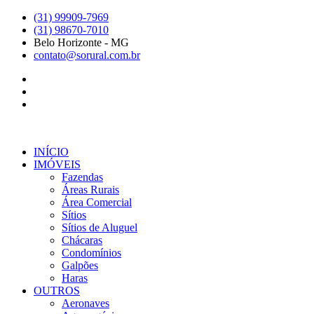
Ir
(31) 99909-7969
para
(31) 98670-7010
o
Belo Horizonte - MG
conteúdo
contato@sorural.com.br
INÍCIO
IMÓVEIS
Fazendas
Áreas Rurais
Área Comercial
Sítios
Sítios de Aluguel
Chácaras
Condomínios
Galpões
Haras
OUTROS
Aeronaves