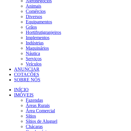
Agronegócios
Animais
Comércios
Diversos
Equipamentos
Grãos
Hortifrutigranjeiros
Implementos
Indústrias
Maquinários
Náutica
Serviços
Veículos
ANUNCIAR
COTAÇÕES
SOBRE NÓS
INÍCIO
IMÓVEIS
Fazendas
Áreas Rurais
Área Comercial
Sítios
Sítios de Aluguel
Chácaras