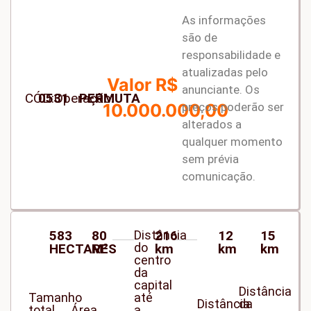
As informações
são de
responsabilidade e
atualizadas pelo
Valor R$
anunciante. Os
CÓD:
0531
Operação:
PERMUTA
preços poderão ser
10.000.000,00
alterados a
qualquer momento
sem prévia
comunicação.
583
80
Distância
216
12
15
do
HECTARES
M²
km
km
km
centro
da
capital
Distância
Tamanho
até
Distância
da
total
Área
a