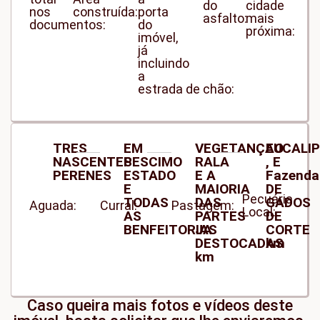
do
cidade
nos
construída:
porta
asfalto:
mais
documentos:
do
próxima:
imóvel,
já
incluindo
a
estrada de chão:
TRES
EM
VEGETANÇAO
EUCALIP
NASCENTES
PESCIMO
RALA
, E
PERENES
ESTADO
E A
Fazenda
E
MAIORIA
DE
Pecuária
TODAS
DAS
GADOS
Aguada:
Curral:
Pastagem:
Local:
AS
PARTES
DE
BENFEITORIAS
JA
CORTE
DESTOCADAS
km
km
Caso queira mais fotos e vídeos deste