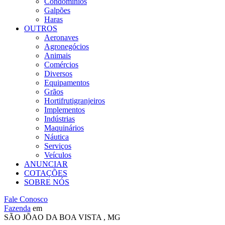
Condomínios
Galpões
Haras
OUTROS
Aeronaves
Agronegócios
Animais
Comércios
Diversos
Equipamentos
Grãos
Hortifrutigranjeiros
Implementos
Indústrias
Maquinários
Náutica
Serviços
Veículos
ANUNCIAR
COTAÇÕES
SOBRE NÓS
Fale Conosco
Fazenda
em
SÃO JÕAO DA BOA VISTA , MG