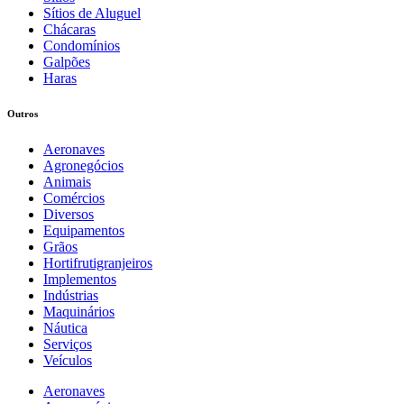
Sítios de Aluguel
Chácaras
Condomínios
Galpões
Haras
Outros
Aeronaves
Agronegócios
Animais
Comércios
Diversos
Equipamentos
Grãos
Hortifrutigranjeiros
Implementos
Indústrias
Maquinários
Náutica
Serviços
Veículos
Aeronaves