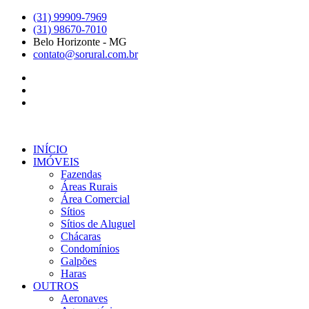
Ir
(31) 99909-7969
para
(31) 98670-7010
o
Belo Horizonte - MG
conteúdo
contato@sorural.com.br
INÍCIO
IMÓVEIS
Fazendas
Áreas Rurais
Área Comercial
Sítios
Sítios de Aluguel
Chácaras
Condomínios
Galpões
Haras
OUTROS
Aeronaves