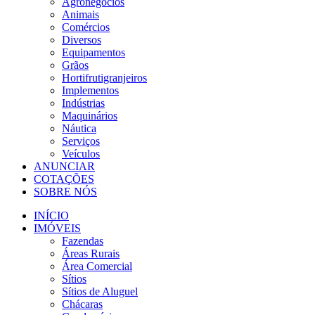
Agronegócios
Animais
Comércios
Diversos
Equipamentos
Grãos
Hortifrutigranjeiros
Implementos
Indústrias
Maquinários
Náutica
Serviços
Veículos
ANUNCIAR
COTAÇÕES
SOBRE NÓS
INÍCIO
IMÓVEIS
Fazendas
Áreas Rurais
Área Comercial
Sítios
Sítios de Aluguel
Chácaras