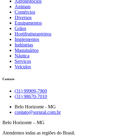
Agronegócios
Animais
Comércios
Diversos
Equipamentos
Grãos
Hortifrutigranjeiros
Implementos
Indústrias
Maquinários
Náutica
Serviços
Veículos
Contato
(31) 99909-7969
(31) 98670-7010
Belo Horizonte - MG
contato@sorural.com.br
Belo Horizonte – MG
Atendemos todas as regiões do Brasil.