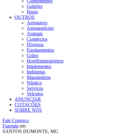
Condomínios
Galpões
Haras
OUTROS
Aeronaves
Agronegócios
Animais
Comércios
Diversos
Equipamentos
Grãos
Hortifrutigranjeiros
Implementos
Indústrias
Maquinários
Náutica
Serviços
Veículos
ANUNCIAR
COTAÇÕES
SOBRE NÓS
Fale Conosco
Fazenda
em
SANTOS DUMONTE, MG