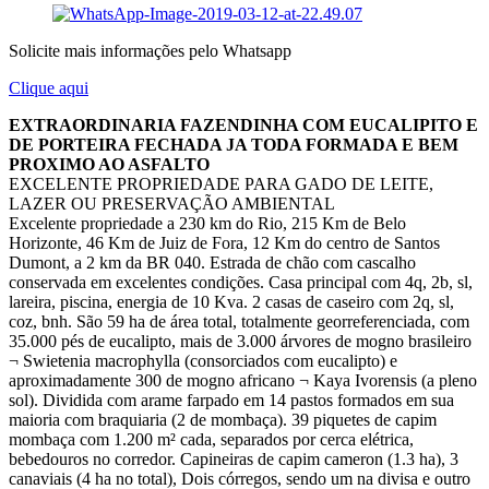
Solicite mais informações pelo Whatsapp
Clique aqui
EXTRAORDINARIA FAZENDINHA COM EUCALIPITO E
DE PORTEIRA FECHADA JA TODA FORMADA E BEM
PROXIMO AO ASFALTO
EXCELENTE PROPRIEDADE PARA GADO DE LEITE,
LAZER OU PRESERVAÇÃO AMBIENTAL
Excelente propriedade a 230 km do Rio, 215 Km de Belo
Horizonte, 46 Km de Juiz de Fora, 12 Km do centro de Santos
Dumont, a 2 km da BR 040. Estrada de chão com cascalho
conservada em excelentes condições. Casa principal com 4q, 2b, sl,
lareira, piscina, energia de 10 Kva. 2 casas de caseiro com 2q, sl,
coz, bnh. São 59 ha de área total, totalmente georreferenciada, com
35.000 pés de eucalipto, mais de 3.000 árvores de mogno brasileiro
¬ Swietenia macrophylla (consorciados com eucalipto) e
aproximadamente 300 de mogno africano ¬ Kaya Ivorensis (a pleno
sol). Dividida com arame farpado em 14 pastos formados em sua
maioria com braquiaria (2 de mombaça). 39 piquetes de capim
mombaça com 1.200 m² cada, separados por cerca elétrica,
bebedouros no corredor. Capineiras de capim cameron (1.3 ha), 3
canaviais (4 ha no total), Dois córregos, sendo um na divisa e outro