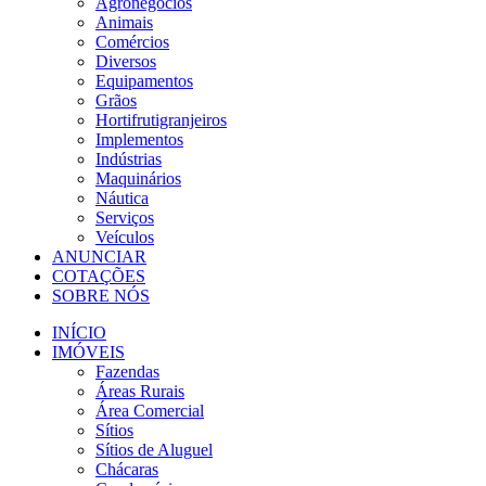
Agronegócios
Animais
Comércios
Diversos
Equipamentos
Grãos
Hortifrutigranjeiros
Implementos
Indústrias
Maquinários
Náutica
Serviços
Veículos
ANUNCIAR
COTAÇÕES
SOBRE NÓS
INÍCIO
IMÓVEIS
Fazendas
Áreas Rurais
Área Comercial
Sítios
Sítios de Aluguel
Chácaras