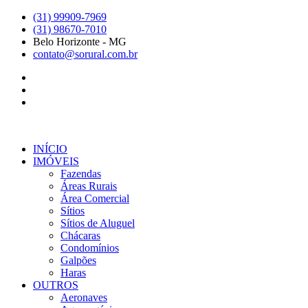
Ir
(31) 99909-7969
para
(31) 98670-7010
o
Belo Horizonte - MG
conteúdo
contato@sorural.com.br
INÍCIO
IMÓVEIS
Fazendas
Áreas Rurais
Área Comercial
Sítios
Sítios de Aluguel
Chácaras
Condomínios
Galpões
Haras
OUTROS
Aeronaves