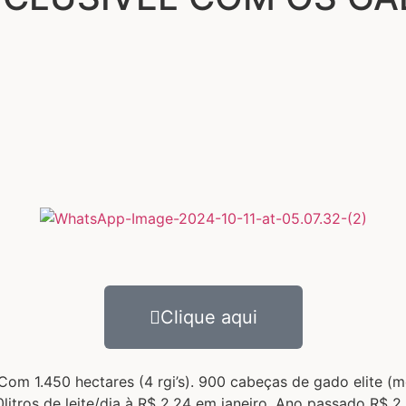
Clique aqui
m 1.450 hectares (4 rgi’s). 900 cabeças de gado elite (me
tros de leite/dia à R$ 2,24 em janeiro. Ano passado R$ 2.6