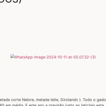
tade corte Nelore, metade leite, Girolando ). Todo o gado
5 em média. E este ano a previsão junto ao laticinio esta