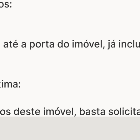
os:
 até a porta do imóvel, já inc
xima:
os deste imóvel, basta solicit