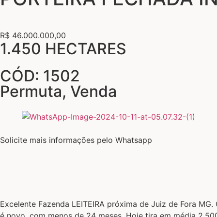
R$ 46.000.000,00
1.450 HECTARES
CÓD: 1502
Permuta
,
Venda
Solicite mais informações pelo Whatsapp
Excelente Fazenda LEITEIRA próxima de Juiz de Fora MG. Co
é novo, com menos de 24 meses. Hoje tira em média 2.500li