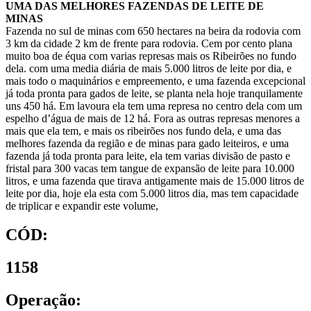
UMA DAS MELHORES FAZENDAS DE LEITE DE
MINAS
Fazenda no sul de minas com 650 hectares na beira da rodovia com
3 km da cidade 2 km de frente para rodovia. Cem por cento plana
muito boa de équa com varias represas mais os Ribeirões no fundo
dela. com uma media diária de mais 5.000 litros de leite por dia, e
mais todo o maquinários e empreemento, e uma fazenda excepcional
já toda pronta para gados de leite, se planta nela hoje tranquilamente
uns 450 há. Em lavoura ela tem uma represa no centro dela com um
espelho d’água de mais de 12 há. Fora as outras represas menores a
mais que ela tem, e mais os ribeirões nos fundo dela, e uma das
melhores fazenda da região e de minas para gado leiteiros, e uma
fazenda já toda pronta para leite, ela tem varias divisão de pasto e
fristal para 300 vacas tem tangue de expansão de leite para 10.000
litros, e uma fazenda que tirava antigamente mais de 15.000 litros de
leite por dia, hoje ela esta com 5.000 litros dia, mas tem capacidade
de triplicar e expandir este volume,
CÓD:
1158
Operação: