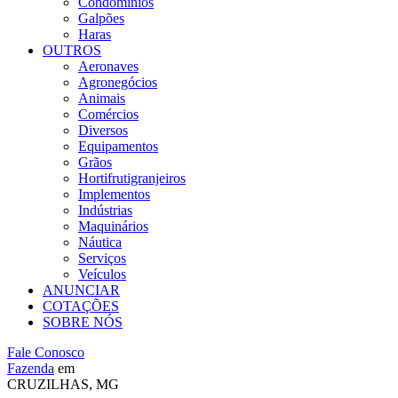
Condomínios
Galpões
Haras
OUTROS
Aeronaves
Agronegócios
Animais
Comércios
Diversos
Equipamentos
Grãos
Hortifrutigranjeiros
Implementos
Indústrias
Maquinários
Náutica
Serviços
Veículos
ANUNCIAR
COTAÇÕES
SOBRE NÓS
Fale Conosco
Fazenda
em
CRUZILHAS, MG