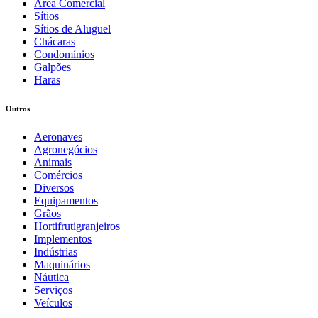
Área Comercial
Sítios
Sítios de Aluguel
Chácaras
Condomínios
Galpões
Haras
Outros
Aeronaves
Agronegócios
Animais
Comércios
Diversos
Equipamentos
Grãos
Hortifrutigranjeiros
Implementos
Indústrias
Maquinários
Náutica
Serviços
Veículos