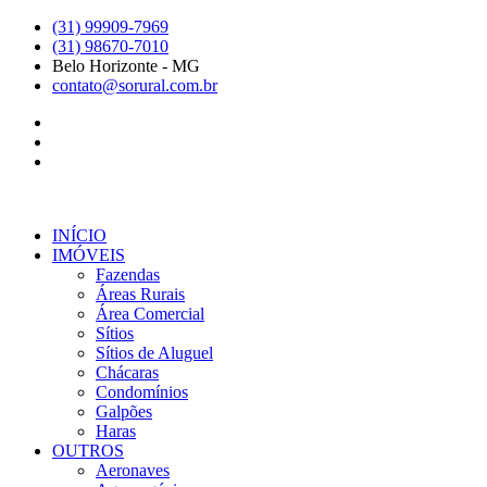
Ir
(31) 99909-7969
para
(31) 98670-7010
o
Belo Horizonte - MG
conteúdo
contato@sorural.com.br
INÍCIO
IMÓVEIS
Fazendas
Áreas Rurais
Área Comercial
Sítios
Sítios de Aluguel
Chácaras
Condomínios
Galpões
Haras
OUTROS
Aeronaves