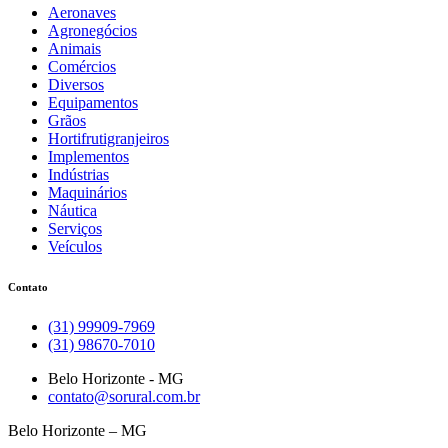
Aeronaves
Agronegócios
Animais
Comércios
Diversos
Equipamentos
Grãos
Hortifrutigranjeiros
Implementos
Indústrias
Maquinários
Náutica
Serviços
Veículos
Contato
(31) 99909-7969
(31) 98670-7010
Belo Horizonte - MG
contato@sorural.com.br
Belo Horizonte – MG