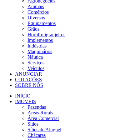
Agronegócios
Animais
Comércios
Diversos
Equipamentos
Grãos
Hortifrutigranjeiros
Implementos
Indústrias
Maquinários
Náutica
Serviços
Veículos
ANUNCIAR
COTAÇÕES
SOBRE NÓS
INÍCIO
IMÓVEIS
Fazendas
Áreas Rurais
Área Comercial
Sítios
Sítios de Aluguel
Chácaras