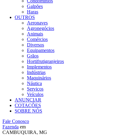
Condomínios
Galpões
Haras
OUTROS
Aeronaves
Agronegócios
Animais
Comércios
Diversos
Equipamentos
Grãos
Hortifrutigranjeiros
Implementos
Indústrias
Maquinários
Náutica
Serviços
Veículos
ANUNCIAR
COTAÇÕES
SOBRE NÓS
Fale Conosco
Fazenda
em
CAMBUQUIRA, MG