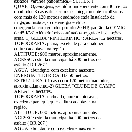
assados, varanda panorâmica.4 SUÍTES, 1
QUARTO,Garagens, escritório independente com 30 metros
quadrados,3 casas de caseiros estrategicamente localizadas,
com mais de 120 metros quadrados cada Instalação de
irrigação, instalação de energia elétrica
emergencial com gerador próprio 20 HP, padrão da CEMIG
de 45 KW. Além de bois confinados ao grão e instalações
afins.-1) GLEBA “PINHEIRINHO”: ÁREA: 12 hectares.
TOPOGRAFIA: plana, excelente para qualquer
cultura adaptável na região.
ALTITUDE: 900 metros, aproximadamente.
ACESSO: estrada municipal há 800 metros do
asfalto ( BR 267 ).
ÁGUA: abundante com excelente nascente.
ENERGIA ELÈTRICA: Há 50 metros.
ESTRUTURA: 01 casa com 120 metro quadrados,
aproximadamente.-2) GLEBA “CLUBE DE CAMPO
ÁREA: 14 hectares.
TOPOGRAFIA: inclinada, porém tratorável,
excelente para qualquer cultura adaptável na
região.
ALTITUDE: 900 metros, aproximadamente.
ACESSO: estrada municipal há 200 metros do
asfalto ( BR 267 ).
ÁGUA: abundante com excelente nascente.