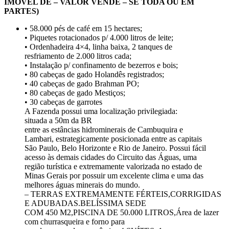
IMOVEL DE – VALOR VENDE – SE TODA OU EM
PARTES)
• 58.000 pés de café em 15 hectares;
• Piquetes rotacionados p/ 4.000 litros de leite;
• Ordenhadeira 4×4, linha baixa, 2 tanques de
resfriamento de 2.000 litros cada;
• Instalação p/ confinamento de bezerros e bois;
• 80 cabeças de gado Holandês registrados;
• 40 cabeças de gado Brahman PO;
• 80 cabeças de gado Mestiços;
• 30 cabeças de garrotes
A Fazenda possui uma localização privilegiada:
situada a 50m da BR
entre as estâncias hidrominerais de Cambuquira e
Lambari, estrategicamente posicionada entre as capitais
São Paulo, Belo Horizonte e Rio de Janeiro. Possui fácil
acesso às demais cidades do Circuito das Águas, uma
região turística e extremamente valorizada no estado de
Minas Gerais por possuir um excelente clima e uma das
melhores águas minerais do mundo.
– TERRAS EXTREMAMENTE FÉRTEIS,CORRIGIDAS
E ADUBADAS.BELÍSSIMA SEDE
COM 450 M2,PISCINA DE 50.000 LITROS,Área de lazer
com churrasqueira e forno para