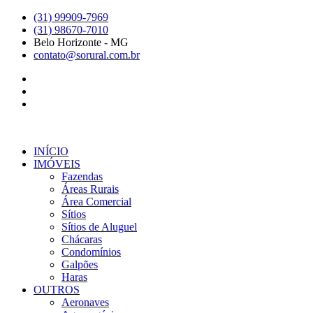
Ir
(31) 99909-7969
para
(31) 98670-7010
o
Belo Horizonte - MG
conteúdo
contato@sorural.com.br
INÍCIO
IMÓVEIS
Fazendas
Áreas Rurais
Área Comercial
Sítios
Sítios de Aluguel
Chácaras
Condomínios
Galpões
Haras
OUTROS
Aeronaves