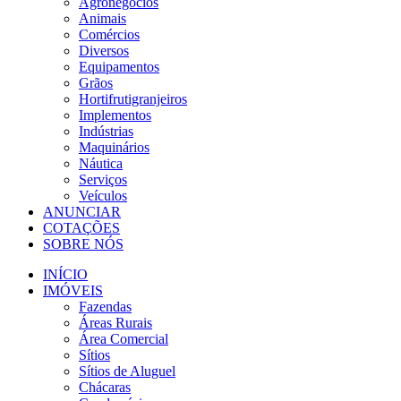
Agronegócios
Animais
Comércios
Diversos
Equipamentos
Grãos
Hortifrutigranjeiros
Implementos
Indústrias
Maquinários
Náutica
Serviços
Veículos
ANUNCIAR
COTAÇÕES
SOBRE NÓS
INÍCIO
IMÓVEIS
Fazendas
Áreas Rurais
Área Comercial
Sítios
Sítios de Aluguel
Chácaras