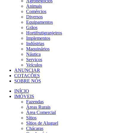
Agronegócios
Animais
Comércios
Diversos
Equipamentos
Grãos
Hortifrutigranjeiros
Implementos
Indústrias
Maquinários
Náutica
Serviços
Veículos
ANUNCIAR
COTAÇÕES
SOBRE NÓS
INÍCIO
IMÓVEIS
Fazendas
Áreas Rurais
Área Comercial
Sítios
Sítios de Aluguel
Chácaras