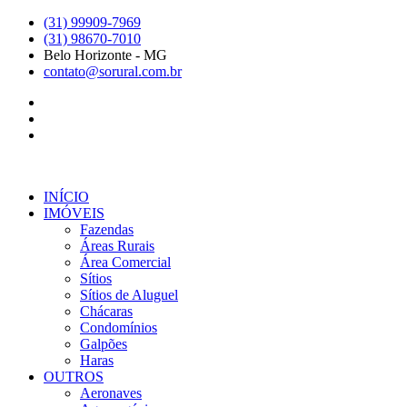
Ir
(31) 99909-7969
para
(31) 98670-7010
o
Belo Horizonte - MG
conteúdo
contato@sorural.com.br
INÍCIO
IMÓVEIS
Fazendas
Áreas Rurais
Área Comercial
Sítios
Sítios de Aluguel
Chácaras
Condomínios
Galpões
Haras
OUTROS
Aeronaves