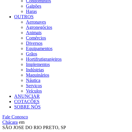
Condomínios
Galpões
Haras
OUTROS
Aeronaves
Agronegócios
Animais
Comércios
Diversos
Equipamentos
Grãos
Hortifrutigranjeiros
Implementos
Indústrias
Maquinários
Náutica
Serviços
Veículos
ANUNCIAR
COTAÇÕES
SOBRE NÓS
Fale Conosco
Chácara
em
SÃO JOSE DO RIO PRETO, SP