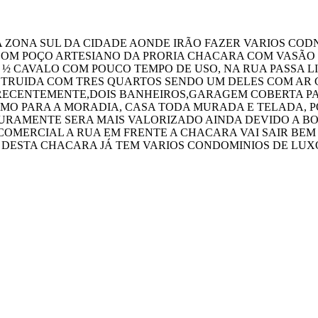
A ZONA SUL DA CIDADE AONDE IRÃO FAZER VARIOS CO
OM POÇO ARTESIANO DA PRORIA CHACARA COM VASÃO D
E ½ CAVALO COM POUCO TEMPO DE USO, NA RUA PASSA L
NSTRUIDA COM TRES QUARTOS SENDO UM DELES COM AR
 RECENTEMENTE,DOIS BANHEIROS,GARAGEM COBERTA P
MO PARA A MORADIA, CASA TODA MURADA E TELADA, P
TURAMENTE SERA MAIS VALORIZADO AINDA DEVIDO A B
COMERCIAL A RUA EM FRENTE A CHACARA VAI SAIR BEM
DESTA CHACARA JÁ TEM VARIOS CONDOMINIOS DE LUXO