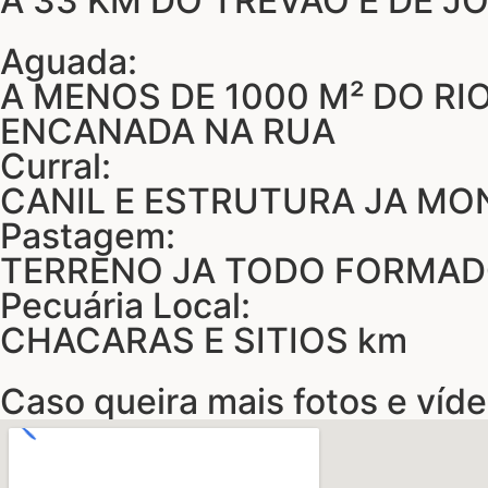
A 33 KM DO TREVÃO E DE J
Aguada:
A MENOS DE 1000 M² DO RI
ENCANADA NA RUA
Curral:
CANIL E ESTRUTURA JA MO
Pastagem:
TERRENO JA TODO FORMAD
Pecuária Local:
CHACARAS E SITIOS km
Caso queira mais fotos e víde