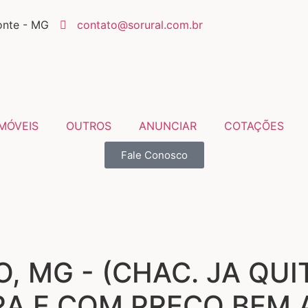
onte - MG
contato@sorural.com.br
IMÓVEIS
OUTROS
ANUNCIAR
COTAÇÕES
Fale Conosco
 MG - (CHAC. JA QUI
IRA E COM PREÇO BEM