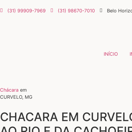
(31) 99909-7969
(31) 98670-7010
Belo Horiz
INÍCIO
Chácara
em
CURVELO, MG
CHACARA EM CURVELO,
AO RIO E DA CACHOE