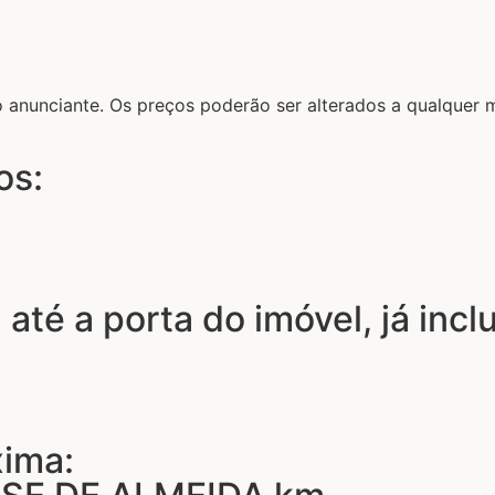
lo anunciante. Os preços poderão ser alterados a qualque
os:
 até a porta do imóvel, já inc
xima: