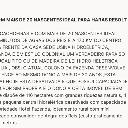
OM MAIS DE 20 NASCENTES IDEAL PARA HARAS RESOLT
E 06 CACHOEIRAS E COM MAIS DE 20 NASCENTES IDEAL
MINUTOS DE AGRAS DOS REIS E A 170 KM DO CENTRO
 FRENTE DA CASA SEDE USINA HIDROELETRICA,
ANDA E EM ESTILO COLONIAL UM VERDADEIRO PARAISO
CALIPITO OU DE MADEIRA DE LEI HIDRO HELETRICA
MILIA , OBS: O ATUAL COLONO DA FAZENDA DESENVOLVE
TENCE AO MESMO DONO A MAIS DE 30 ANOS ,ESTA
) HOJE ESTA DESATIVADA E QUE POSSUI CAPACIADADE
POR SIM PROPRIA E O DONO A CEITA IMOVEL DE BEM
õe de 116 hectares com grandes riquezas naturais, 4
ma pequena central hidrelétrica desativada com capacidade
riedade:Hotel Fazenda, loteamento rural com míni
ercado consumidor de Angra dos Reis (custo praticamente
5 metros