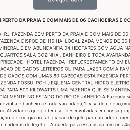
PERTO DA PRAIA E COM MAIS DE 06 CACHOEIRAS E C
 reis no RJ. FAZENDA BEM PERTO DA PRAIA E COM MAIS D
AZENDA DISPOE DE 116 HÁ. LOCALIZADA MENOS DE 30 
MINERAL E EM ABUNDANFIA 04 HECTARES COM AGUA NA
3 QUARTOS SALA COZINHA , BANHEIRO E TODA AVARAND
PRIEDADE , HOTEL FAZENDA , REFLORESTAMENTO EM EU
CRIAÇAO DE GADOS LEITEIROS OU PARA LAZER COM A FA
 DE GADOS COM UMAS 60 CABEÇAS ESTA FAZENDA PER
ENDA POSSUI PCH [(EQUENA CENTRAL HIDRO ELETRICA
DA PARA 500 KILOWATTS UMA FAZENDA QUE SE MANTEM 
MENTE NO ESTADO DO RIO DE JANEIRO A Fazenda se disp
a, cozinha e banheiro e toda varandada)1 casa de colono,u
ral.Atividades que podem ser desenvolvidas em nossa prop
lização de energia ou fabricação de gelo para atender o m
om madeiras de lei,etc… A queda para essa usina tem uns 4