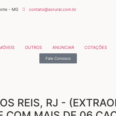
onte - MG
contato@sorural.com.br
IMÓVEIS
OUTROS
ANUNCIAR
COTAÇÕES
Fale Conosco
S REIS, RJ - (EXTRA
E COM MAIS DE 06 CA