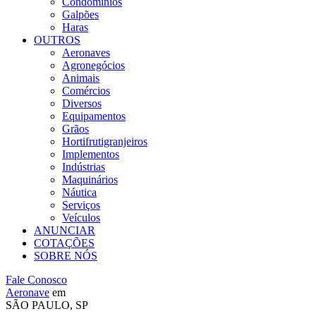
Condomínios
Galpões
Haras
OUTROS
Aeronaves
Agronegócios
Animais
Comércios
Diversos
Equipamentos
Grãos
Hortifrutigranjeiros
Implementos
Indústrias
Maquinários
Náutica
Serviços
Veículos
ANUNCIAR
COTAÇÕES
SOBRE NÓS
Fale Conosco
Aeronave
em
SÃO PAULO, SP