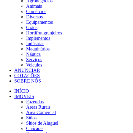
Agronegócios
Animais
Comércios
Diversos
Equipamentos
Grãos
Hortifrutigranjeiros
Implementos
Indústrias
Maquinários
Náutica
Serviços
Veículos
ANUNCIAR
COTAÇÕES
SOBRE NÓS
INÍCIO
IMÓVEIS
Fazendas
Áreas Rurais
Área Comercial
Sítios
Sítios de Aluguel
Chácaras