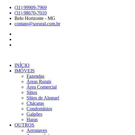
Ir
(31) 99909-7969
para
(31) 98670-7010
o
Belo Horizonte - MG
conteúdo
contato@sorural.com.br
INÍCIO
IMÓVEIS
Fazendas
Áreas Rurais
Área Comercial
Sítios
Sítios de Aluguel
Chácaras
Condomínios
Galpões
Haras
OUTROS
Aeronaves