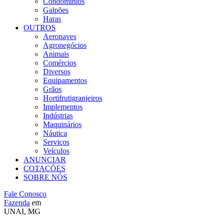
Condomínios
Galpões
Haras
OUTROS
Aeronaves
Agronegócios
Animais
Comércios
Diversos
Equipamentos
Grãos
Hortifrutigranjeiros
Implementos
Indústrias
Maquinários
Náutica
Serviços
Veículos
ANUNCIAR
COTAÇÕES
SOBRE NÓS
Fale Conosco
Fazenda
em
UNAI, MG