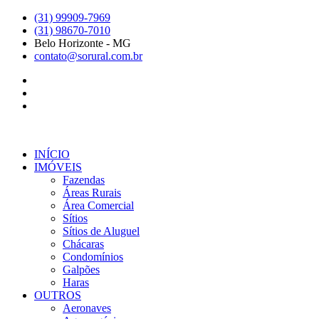
Ir
(31) 99909-7969
para
(31) 98670-7010
o
Belo Horizonte - MG
conteúdo
contato@sorural.com.br
INÍCIO
IMÓVEIS
Fazendas
Áreas Rurais
Área Comercial
Sítios
Sítios de Aluguel
Chácaras
Condomínios
Galpões
Haras
OUTROS
Aeronaves