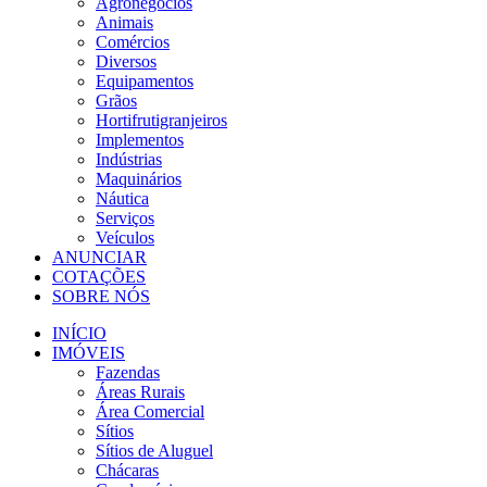
Agronegócios
Animais
Comércios
Diversos
Equipamentos
Grãos
Hortifrutigranjeiros
Implementos
Indústrias
Maquinários
Náutica
Serviços
Veículos
ANUNCIAR
COTAÇÕES
SOBRE NÓS
INÍCIO
IMÓVEIS
Fazendas
Áreas Rurais
Área Comercial
Sítios
Sítios de Aluguel
Chácaras