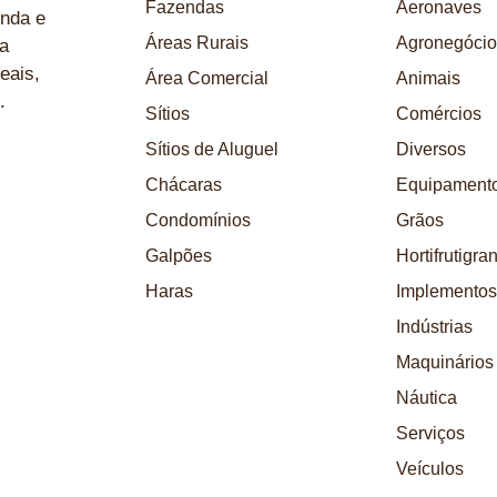
Fazendas
Aeronaves
nda e
Áreas Rurais
Agronegócio
a
eais,
Área Comercial
Animais
.
Sítios
Comércios
Sítios de Aluguel
Diversos
Chácaras
Equipament
Condomínios
Grãos
Galpões
Hortifrutigra
Haras
Implementos
Indústrias
Maquinários
Náutica
Serviços
Veículos