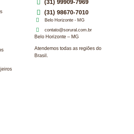
(31) 99909-7969
s
(31) 98670-7010
Belo Horizonte - MG
contato@sorural.com.br
Belo Horizonte – MG
Atendemos todas as regiões do
os
Brasil.
njeiros