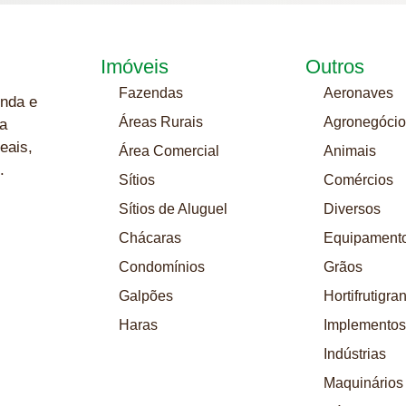
Imóveis
Outros
Fazendas
Aeronaves
nda e
Áreas Rurais
Agronegócio
a
eais,
Área Comercial
Animais
.
Sítios
Comércios
Sítios de Aluguel
Diversos
Chácaras
Equipament
Condomínios
Grãos
Galpões
Hortifrutigra
Haras
Implementos
Indústrias
Maquinários