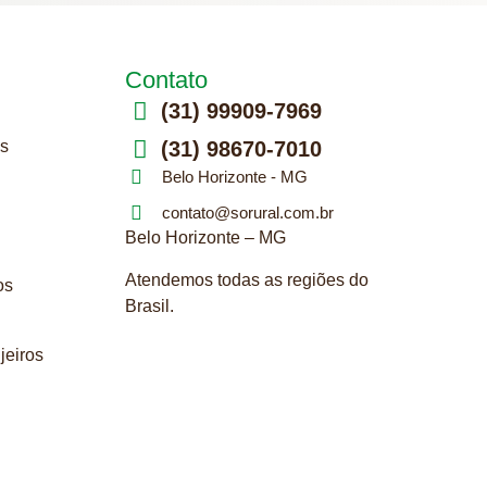
Contato
(31) 99909-7969
s
(31) 98670-7010
Belo Horizonte - MG
contato@sorural.com.br
Belo Horizonte – MG
Atendemos todas as regiões do
os
Brasil.
njeiros