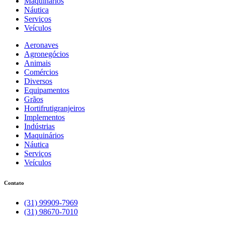
Maquinários
Náutica
Serviços
Veículos
Aeronaves
Agronegócios
Animais
Comércios
Diversos
Equipamentos
Grãos
Hortifrutigranjeiros
Implementos
Indústrias
Maquinários
Náutica
Serviços
Veículos
Contato
(31) 99909-7969
(31) 98670-7010