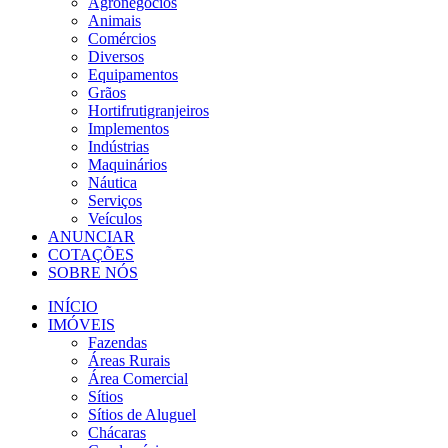
Agronegócios
Animais
Comércios
Diversos
Equipamentos
Grãos
Hortifrutigranjeiros
Implementos
Indústrias
Maquinários
Náutica
Serviços
Veículos
ANUNCIAR
COTAÇÕES
SOBRE NÓS
INÍCIO
IMÓVEIS
Fazendas
Áreas Rurais
Área Comercial
Sítios
Sítios de Aluguel
Chácaras