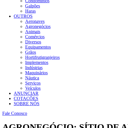
Condomínios
Galpões
Haras
OUTROS
Aeronaves
Agronegócios
Animais
Comércios
Diversos
Equipamentos
Grãos
Hortifrutigranjeiros
Implementos
Indústrias
Maquinários
Náutica
Serviços
Veículos
ANUNCIAR
COTAÇÕES
SOBRE NÓS
Fale Conosco
AGRONEGÓCIO: SÍTIO DE A