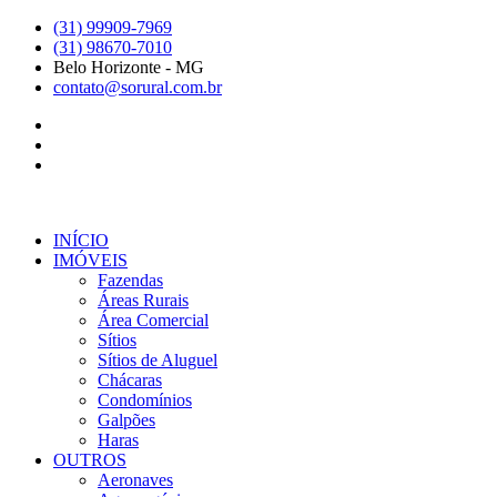
Ir
(31) 99909-7969
para
(31) 98670-7010
o
Belo Horizonte - MG
conteúdo
contato@sorural.com.br
INÍCIO
IMÓVEIS
Fazendas
Áreas Rurais
Área Comercial
Sítios
Sítios de Aluguel
Chácaras
Condomínios
Galpões
Haras
OUTROS
Aeronaves