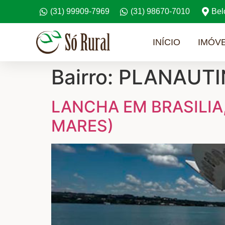
(31) 99909-7969
(31) 98670-7010
Bel
INÍCIO
IMÓVE
Bairro:
PLANAUTI
LANCHA EM BRASILIA
MARES)