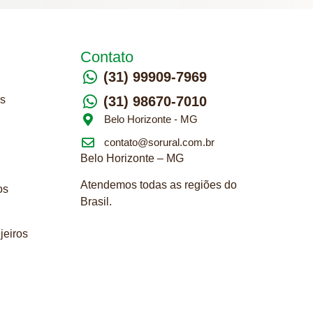
Contato
(31) 99909-7969
s
(31) 98670-7010
Belo Horizonte - MG
contato@sorural.com.br
Belo Horizonte – MG
Atendemos todas as regiões do
os
Brasil.
njeiros