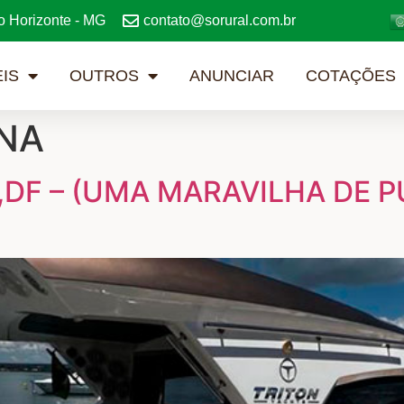
o Horizonte - MG
contato@sorural.com.br
IS
OUTROS
ANUNCIAR
COTAÇÕES
NA
,DF – (UMA MARAVILHA DE 