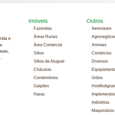
Imóveis
Outros
Fazendas
Aeronaves
Áreas Rurais
Agronegócio
nda e
a
Área Comercial
Animais
eais,
Sítios
Comércios
.
Sítios de Aluguel
Diversos
Chácaras
Equipament
Condomínios
Grãos
Galpões
Hortifrutigra
Haras
Implementos
Indústrias
Maquinários