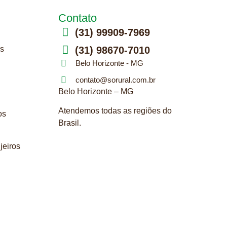
Contato
(31) 99909-7969
s
(31) 98670-7010
Belo Horizonte - MG
contato@sorural.com.br
Belo Horizonte – MG
Atendemos todas as regiões do
os
Brasil.
njeiros