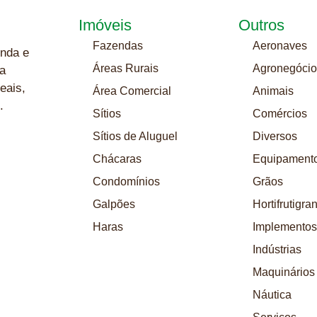
Imóveis
Outros
Fazendas
Aeronaves
nda e
Áreas Rurais
Agronegócio
a
eais,
Área Comercial
Animais
.
Sítios
Comércios
Sítios de Aluguel
Diversos
Chácaras
Equipament
Condomínios
Grãos
Galpões
Hortifrutigra
Haras
Implementos
Indústrias
Maquinários
Náutica